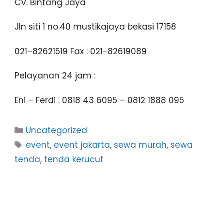
CV. Bintang Jaya
Jln siti 1 no.40 mustikajaya bekasi 17158
021–82621519 Fax : 021-82619089
Pelayanan 24 jam :
Eni – Ferdi : 0818 43 6095 – 0812 1888 095
Kategori
Uncategorized
Tag
event
,
event jakarta
,
sewa murah
,
sewa
tenda
,
tenda kerucut