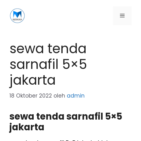
Langsung
ke
isi
Menu
sewa tenda
sarnafil 5×5
jakarta
18 Oktober 2022
oleh
admin
sewa tenda sarnafil 5×5
jakarta