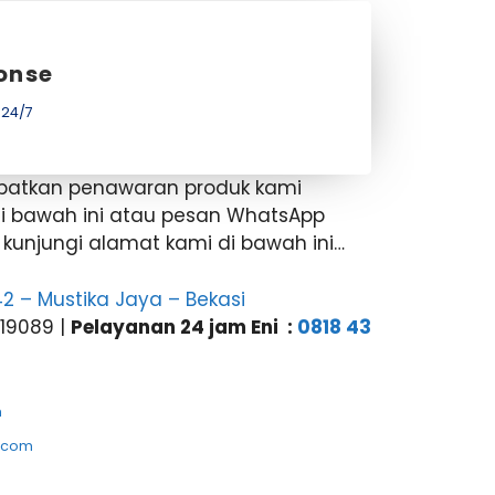
onse
 24/7
apatkan penawaran produk kami
di bawah ini atau pesan WhatsApp
t kunjungi alamat kami di bawah ini…
o.42 – Mustika Jaya – Bekasi
619089 |
Pelayanan 24 jam Eni :
0818 43
m
tcom