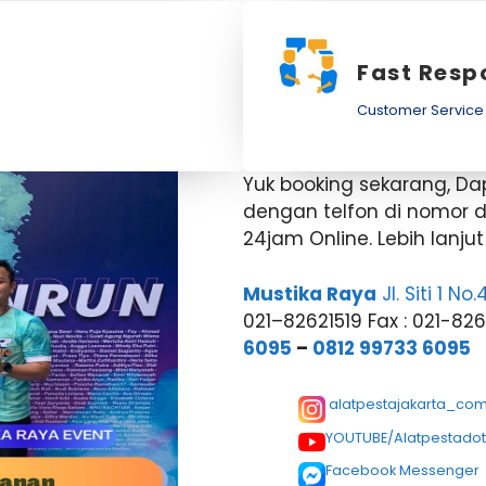
Fast Resp
Customer Service
Yuk booking sekarang, D
dengan telfon di nomor 
24jam Online. Lebih lanju
Mustika Raya
Jl. Siti 1 N
021–82621519 Fax : 021-82
6095
–
0812 99733 6095
alatpestajakarta_co
YOUTUBE/Alatpestado
Facebook Messenger