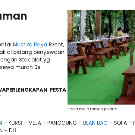
Taman
ental
Mustika Raya
Event,
ak di bidang penyewaan
Dengan Stok alat yg
a sewa murah Se
EWAPERLENGKAPAN PESTA
K
sewa meja taman jakarta
I
– KURSI – MEJA – PANGGUNG –
BEAN BAG
– SOFA – 
 – DLL