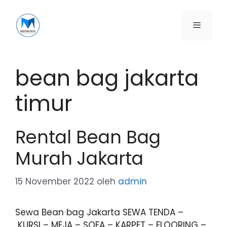
Langsung
ke
isi
Menu
bean bag jakarta
timur
Rental Bean Bag
Murah Jakarta
15 November 2022
oleh
admin
Sewa Bean bag Jakarta SEWA TENDA –
KURSI – MEJA – SOFA – KARPET – FLOORING –